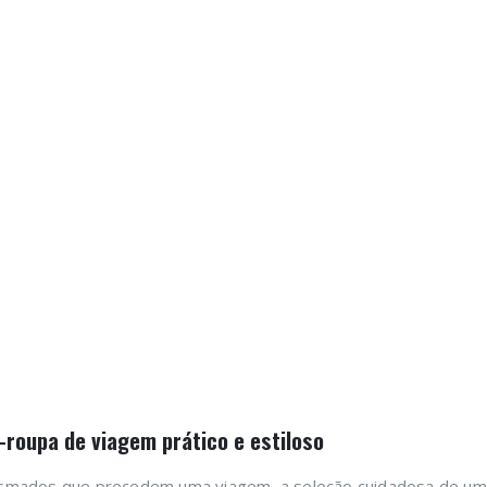
roupa de viagem prático e estiloso
asmados que precedem uma viagem, a seleção cuidadosa de um