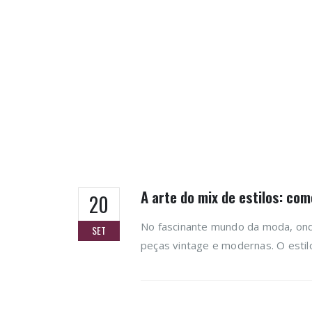
A arte do mix de estilos: c
20
No fascinante mundo da moda, ond
SET
peças vintage e modernas. O estil