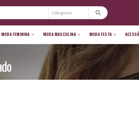
MODA FEMININA
MODA MASCULINA
MODA FESTA
ACESS
ado