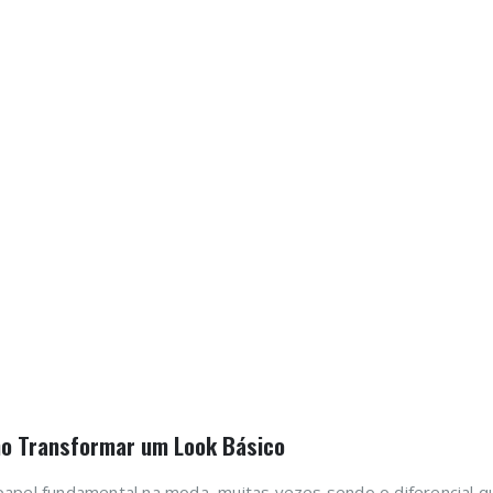
mo Transformar um Look Básico
pel fundamental na moda, muitas vezes sendo o diferencial q