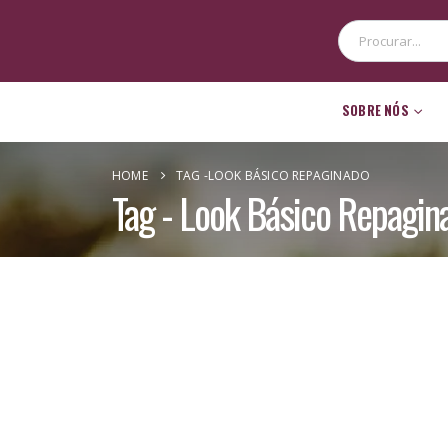
SOBRE NÓS
CONTATO
HOME
TAG -
LOOK BÁSICO REPAGINADO
Tag - Look Básico Repagin